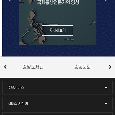
자세히보기
중앙도서관
총동문회
주요서비스
주요서비스
교무회의방송
서비스 지킴이
서비스 지킴이
교수채용