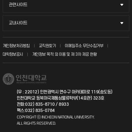
묻고 답하기
관련사이트
관련사이트
시설예약
불친절신고
국방헬프콜
교내사이트
교내사이트
인터넷증명
자주 묻는 질문(FAQ)
발전기금
교수회
입학안내
개인정보처리방침
교직원찾기
이메일주소 무단수집거부
칭찬마당
산학협력단
교육혁신본부
대학정보공시
개인정보 목적 외 이용 및 제 3차 제공 현황
직원채용
학생서비스 지킴이
소비자생활협동조합
국제교류과
취업정보(학생)
총동문회
국제지원과
(우 : 22012) 인천광역시 연수구 아카데미로 119(송도동)
인천대학교 동북아국제통상물류학부(14호관) 323호
공자아카데미
전화:032) 835-8710 / 8933
팩스:032) 835-0784
기초교육원
COPYRIGHT ⓒ INCHEON NATIONAL UNIVERSITY.
ALL RIGHTS RESERVED.
공학교육혁신센터