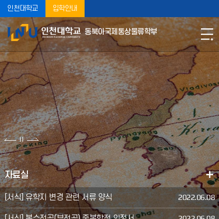
인천대학교
입학안내
동북아국제통상물류학부
School of Northeast Asian Studies
SONAS
세계를 누비는 글로벌 인재육성
인천대학교
동북아국제통상물류학부
자료실
2022.06.08
[서식] 유학지 변경 관련 서류 양식
2022.06.08
[서식] 복수전공(부전공) 중복학점 인정서