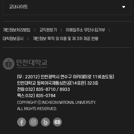
불친절신고
국방헬프콜
교내사이트
교내사이트
인터넷증명
자주 묻는 질문(FAQ)
발전기금
교수회
입학안내
개인정보처리방침
교직원찾기
이메일주소 무단수집거부
칭찬마당
산학협력단
교육혁신본부
대학정보공시
개인정보 목적 외 이용 및 제 3차 제공 현황
직원채용
학생서비스 지킴이
소비자생활협동조합
국제교류과
취업정보(학생)
총동문회
국제지원과
(우 : 22012) 인천광역시 연수구 아카데미로 119(송도동)
인천대학교 동북아국제통상전공(14호관) 323호
공자아카데미
전화:032) 835-8710 / 8933
팩스:032) 835-0784
기초교육원
COPYRIGHT ⓒ INCHEON NATIONAL UNIVERSITY.
ALL RIGHTS RESERVED.
공학교육혁신센터
대학생활상담센터