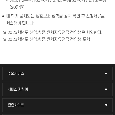
기초,1,2분위(100만원) / 3,4,5분위(50만원) / 6,7,8분위
(20만원)
매 학기 공지되는 생활보조 장학금 공지 확인 후 신청서류를
제출해야 합니다.
※ 2025학년도 신입생 중 융합자유전공 전입생은 제외한다.
※ 2026학년도 신입생 중 융합자유전공 전입생 포함
주요서비스
주요서비스
교무회의방송
서비스 지킴이
서비스 지킴이
교수채용
묻고 답하기
관련사이트
관련사이트
시설예약