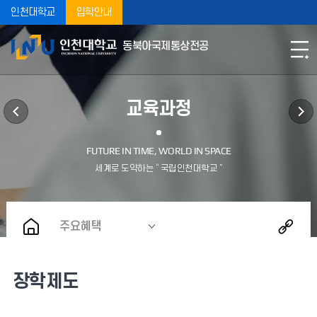
인천대학교
입학안내
동북아국제통상전공
교육과정
주요혜택
장학제도